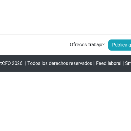
Ofreces trabajo?
Publica g
rtCFO
2026. | Todos los derechos reservados |
Feed laboral
|
Sm