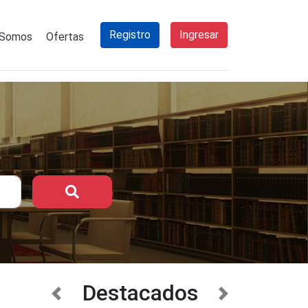
Registro
Ingresar
 Somos
Ofertas
Buscar
Destacados
anterior
siguiente