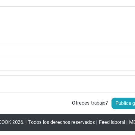
Ofreces trabajo?
Publica g
COOK
2026. | Todos los derechos reservados |
Feed laboral
|
ME