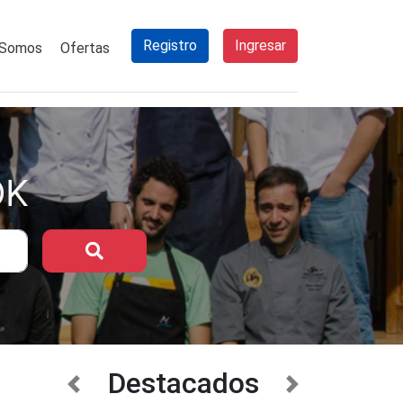
Registro
Ingresar
 Somos
Ofertas
OK
Buscar
Destacados
anterior
siguiente