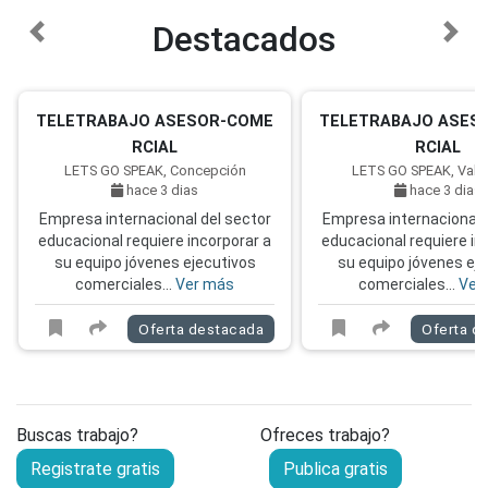
Destacados
anterior
sigu
TELETRABAJO ASESOR-COME
TELETRABAJO ASES
RCIAL
RCIAL
LETS GO SPEAK, Concepción
LETS GO SPEAK, Valp
hace 3 dias
hace 3 dias
Empresa internacional del sector
Empresa internacional 
educacional requiere incorporar a
educacional requiere in
su equipo jóvenes ejecutivos
su equipo jóvenes ej
comerciales...
Ver más
comerciales...
Ver
Oferta destacada
Oferta d
Buscas trabajo?
Ofreces trabajo?
Registrate gratis
Publica gratis