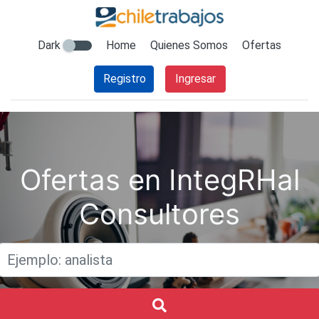
Dark
Home
Quienes Somos
Ofertas
Registro
Ingresar
Ofertas en IntegRHal
Consultores
Titulo
Buscar