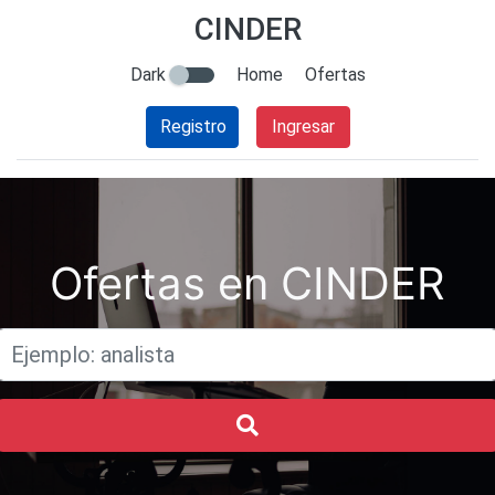
CINDER
Dark
Home
Ofertas
Registro
Ingresar
Ofertas en CINDER
Titulo
Buscar