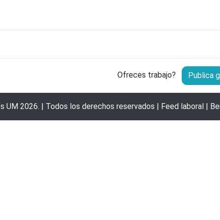
Ofreces trabajo?
Publica g
os UM
2026. | Todos los derechos reservados |
Feed laboral
|
Be