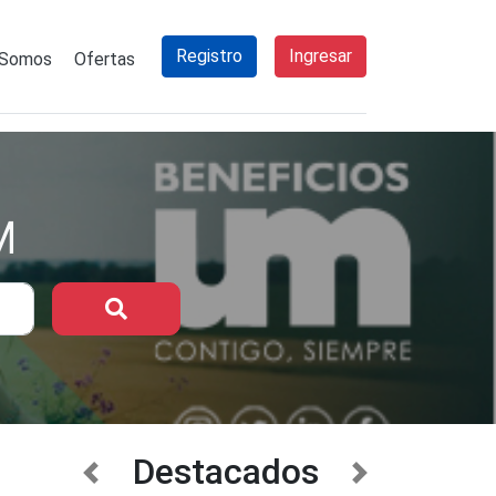
Registro
Ingresar
 Somos
Ofertas
M
Buscar
Destacados
anterior
siguiente