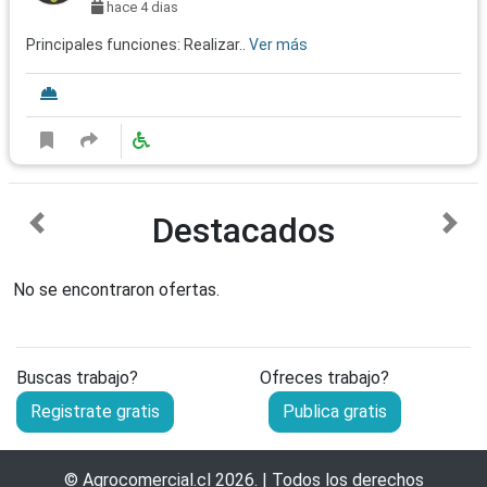
hace 4 dias
Principales funciones: Realizar..
Ver más
Destacados
anterior
sigu
No se encontraron ofertas.
Buscas trabajo?
Ofreces trabajo?
Registrate gratis
Publica gratis
©
Agrocomercial.cl
2026. | Todos los derechos